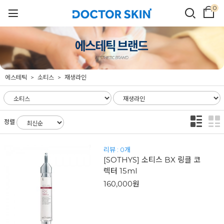
0
에스테틱
소티스
재생라인
정렬
리뷰 : 0개
[SOTHYS] 소티스 BX 링클 코
렉터 15ml
160,000원