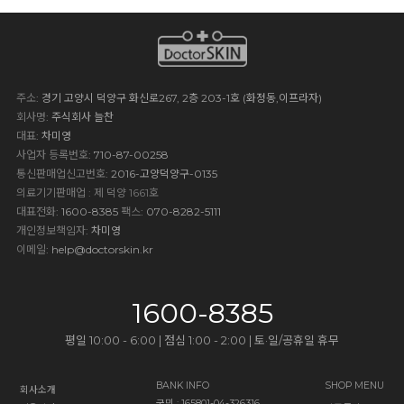
주소
: 경기 고양시 덕양구 화신로267, 2층 203-1호 (화정동,이프라자)
회사명
: 주식회사 늘찬
대표
: 차미영
사업자 등록번호
: 710-87-00258
통신판매업신고번호
: 2016-고양덕양구-0135
의료기기판매업 : 제 덕양 1661호
대표전화
: 1600-8385
팩스
: 070-8282-5111
개인정보책임자
: 차미영
이메일
:
help@doctorskin.kr
1600-8385
평일 10:00 - 6:00 | 점심 1:00 - 2:00 | 토·일/공휴일 휴무
BANK INFO
SHOP MENU
회사소개
국민 : 165801-04-326316