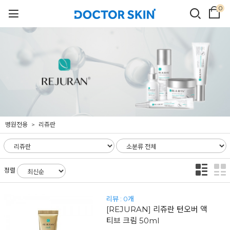
0
병원전용
리쥬란
정렬
리뷰 : 0개
[REJURAN] 리쥬란 턴오버 액
티브 크림 50ml