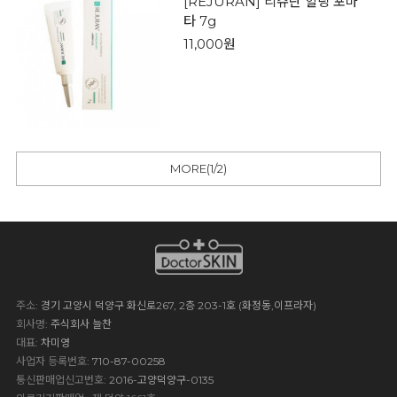
[REJURAN] 리쥬란 힐링 포마
타 7g
11,000원
MORE(
1
/
2
)
주소
: 경기 고양시 덕양구 화신로267, 2층 203-1호 (화정동,이프라자)
회사명
: 주식회사 늘찬
대표
: 차미영
사업자 등록번호
: 710-87-00258
통신판매업신고번호
: 2016-고양덕양구-0135