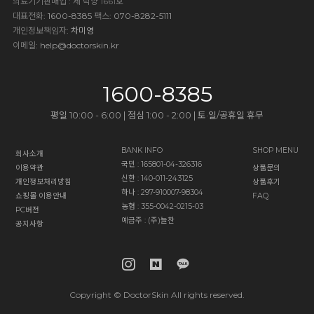
의료기기판매업 : 제 덕양 1661호
대표전화
: 1600-8385
팩스
: 070-8282-5111
개인정보책임자
: 차미영
이메일
:
help@doctorskin.kr
1600-8385
평일 10:00 - 6:00 | 점심 1:00 - 2:00 | 토·일/공휴일 휴무
BANK INFO
SHOP MENU
회사소개
국민 : 165801-04-326316
이용약관
상품문의
신한 : 140-011-243125
개인정보처리방침
상품후기
하나 : 297-910007-98304
쇼핑몰 이용안내
FAQ
농협 : 355-0042-0215-03
PC버전
예금주 : (주)늘찬
공지사항
Copyright © DoctorSkin All rights reserved.