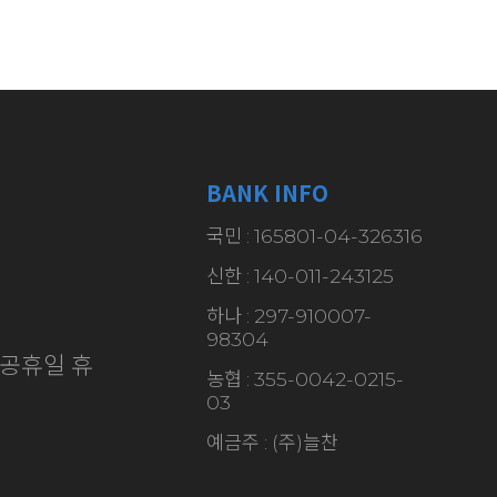
BANK INFO
국민 : 165801-04-326316
신한 : 140-011-243125
하나 : 297-910007-
98304
·일/공휴일 휴
농협 : 355-0042-0215-
03
예금주 : (주)늘찬