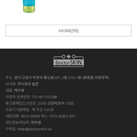
MORE(
1
/
9
)
주소
: 경기 고양시 덕양구 화신로267, 2층 203-1호 (화정동,이프라자)
회사명
: 주식회사 늘찬
대표
: 차미영
사업자 등록번호
: 710-87-00258
통신판매업신고번호
: 2016-고양덕양구-0135
의료기기판매업 : 제 덕양 1661호
대표전화
: 1600-8385
팩스
: 070-8282-5111
개인정보책임자
: 차미영
이메일
:
help@doctorskin.kr