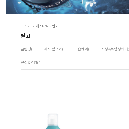
HOME
>
에스테틱
>
딸고
딸고
클렌징(5)
세포 활력제(1)
보습케어(5)
지성&복합성케어(
진정&영양(4)