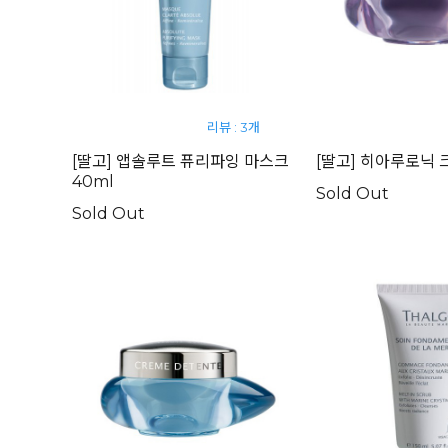
리뷰 : 3개
[딸고] 앱솔루트 퓨리파잉 마스크
[딸고] 히아루로닉 크
40ml
Sold Out
Sold Out