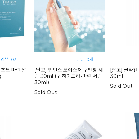
리뷰 : 0개
리뷰 : 0개
이즈드 마린 알
[딸고] 인텐스 모이스처 쿠엔칭 세
[딸고] 콜라
g
럼 30ml (구.하이드라-마린 세럼
30ml
30ml)
Sold Out
Sold Out