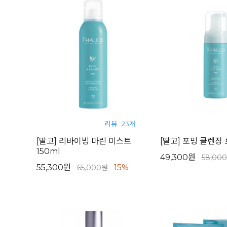
리뷰 : 23개
[딸고] 리바이빙 마린 미스트
[딸고] 포밍 클렌징 
150ml
49,300원
58,00
55,300원
15%
65,000원