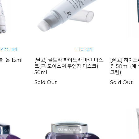
리뷰 : 11개
리뷰 : 2개
롤_온 15ml
[딸고] 울트라 하이드라 마린 마스
[딸고] 하이드
크(구. 모이스쳐 쿠엔칭 마스크)
림 50ml 
50ml
크림)
Sold Out
Sold Out