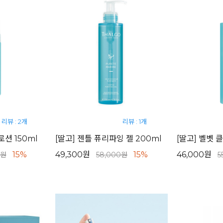
리뷰 : 2개
리뷰 : 1개
로션 150ml
[딸고] 젠틀 퓨리파잉 젤 200ml
[딸고] 벨벳 
15%
49,300원
15%
46,000원
0원
58,000원
5