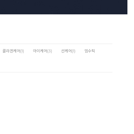
콜라겐케어(1)
아이케어(3)
선케어(1)
엠수틱