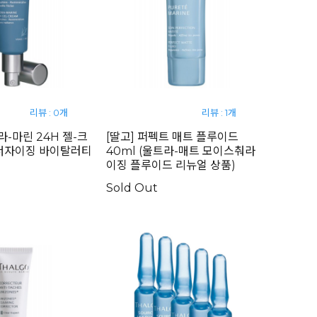
리뷰 : 0개
리뷰 : 1개
라-마린 24H 젤-크
[딸고] 퍼펙트 매트 플루이드
(에너자이징 바이탈러티
40ml (울트라-매트 모이스춰라
이징 플루이드 리뉴얼 상품)
Sold Out