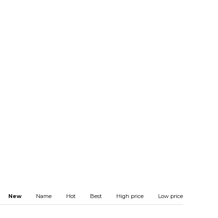
New
Name
Hot
Best
High price
Low price