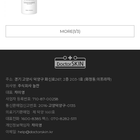
MORE(
1
/
3
)
주소
: 경기 고양시 덕양구 화신로267, 2층 203-1호 (화정동,이프라자)
회사명
: 주식회사 늘찬
대표
: 차미영
사업자 등록번호
: 710-87-00258
통신판매업신고번호
: 2016-고양덕양구-0135
의료기기판매업 : 제 덕양 1661호
대표전화
: 1600-8385
팩스
: 070-8282-5111
개인정보책임자
: 차미영
이메일
:
help@doctorskin.kr