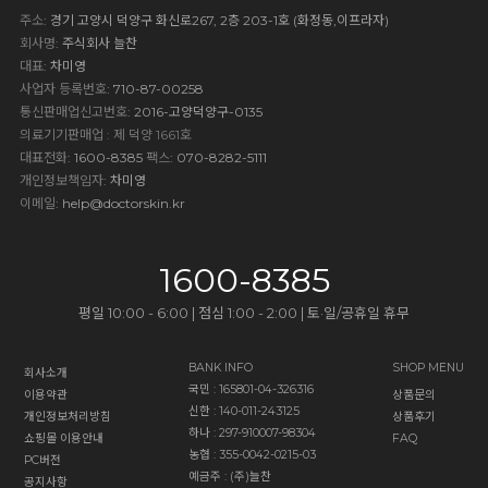
주소
: 경기 고양시 덕양구 화신로267, 2층 203-1호 (화정동,이프라자)
회사명
: 주식회사 늘찬
대표
: 차미영
사업자 등록번호
: 710-87-00258
통신판매업신고번호
: 2016-고양덕양구-0135
의료기기판매업 : 제 덕양 1661호
대표전화
: 1600-8385
팩스
: 070-8282-5111
개인정보책임자
: 차미영
이메일
:
help@doctorskin.kr
1600-8385
평일 10:00 - 6:00 | 점심 1:00 - 2:00 | 토·일/공휴일 휴무
BANK INFO
SHOP MENU
회사소개
국민 : 165801-04-326316
이용약관
상품문의
신한 : 140-011-243125
개인정보처리방침
상품후기
하나 : 297-910007-98304
쇼핑몰 이용안내
FAQ
농협 : 355-0042-0215-03
PC버전
예금주 : (주)늘찬
공지사항