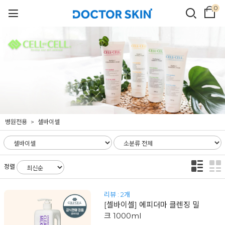
0
병원전용
셀바이셀
정렬
리뷰 : 2개
[셀바이셀] 에피더마 클렌징 밀
크 1000ml