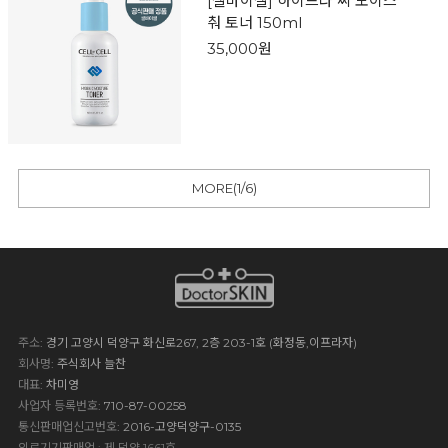
[셀바이셀] 하이드라 씨 모이스
춰 토너 150ml
35,000원
MORE(
1
/
6
)
주소
: 경기 고양시 덕양구 화신로267, 2층 203-1호 (화정동,이프라자)
회사명
: 주식회사 늘찬
대표
: 차미영
사업자 등록번호
: 710-87-00258
통신판매업신고번호
: 2016-고양덕양구-0135
의료기기판매업 : 제 덕양 1661호