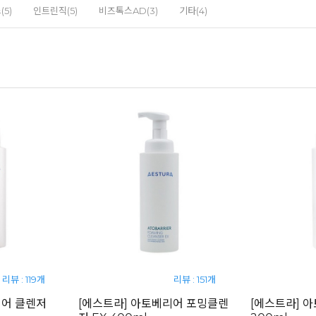
5)
인트린직(5)
비즈톡스AD(3)
기타(4)
리뷰 : 119개
리뷰 : 151개
리어 클렌저
[에스트라] 아토베리어 포밍클렌
[에스트라] 