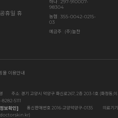
하나 : 297-910007-
98304
·일/공휴일 휴
농협 : 355-0042-0215-
03
예금주 : (주)늘찬
핑몰 이용안내
 주소: 경기 고양시 덕양구 화신로267, 2층 203-1호 (화정
8282-5111
통신판매번호 2016-고양덕양구-0135 의료기기판매
자정보확인]
torskin.kr)