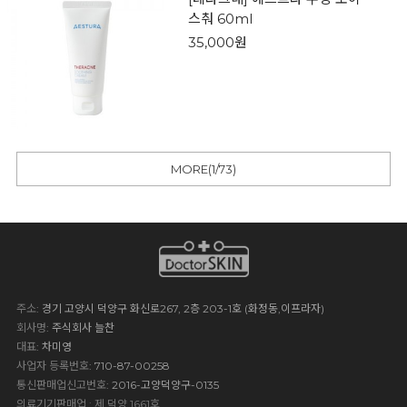
스춰 60ml
35,000원
MORE(
1
/
73
)
주소
: 경기 고양시 덕양구 화신로267, 2층 203-1호 (화정동,이프라자)
회사명
: 주식회사 늘찬
대표
: 차미영
사업자 등록번호
: 710-87-00258
통신판매업신고번호
: 2016-고양덕양구-0135
의료기기판매업 : 제 덕양 1661호