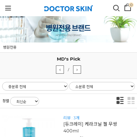
0
병원전용
MD's Pick
/
정렬
리뷰 : 3개
[듀크레이] 케라크닐 젤 무쌍
400ml