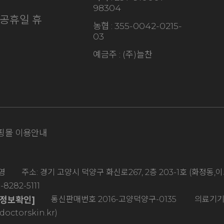
98304
·일/공휴일 휴
농협 : 355-0042-0215-
03
예금주 : (주)늘찬
핑몰 이용안내
 주소: 경기 고양시 덕양구 화신로267, 2층 203-1호 (화정
8282-5111
통신판매번호 2016-고양덕양구-0135 의료기기판매
자정보확인]
torskin.kr)