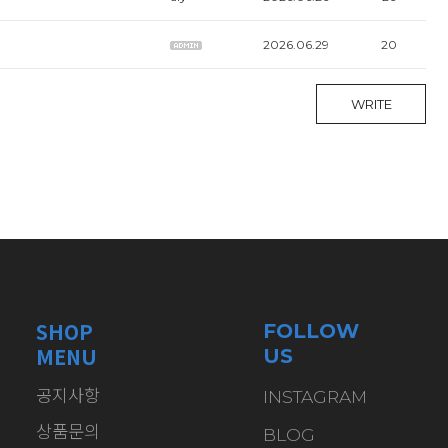
2026.06.29
20
WRITE
SHOP
FOLLOW
MENU
US
공지사항
INSTAGRAM
상품문의
BLOG