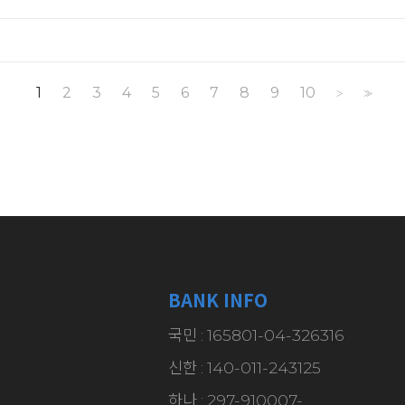
1
2
3
4
5
6
7
8
9
10
>
>>
BANK INFO
국민 : 165801-04-326316
신한 : 140-011-243125
하나 : 297-910007-