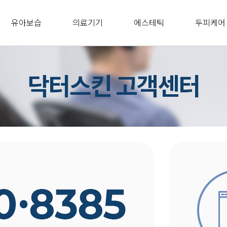
유아보습
의료기기
에스테틱
두피케어