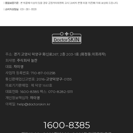
주소
: 경기 고양시 덕양구 화신로267, 2층 203-1호 (화정동,이프라자)
회사명
: 주식회사 늘찬
대표
: 차미영
사업자 등록번호
: 710-87-00258
통신판매업신고번호
: 2016-고양덕양구-0135
의료기기판매업 : 제 덕양 1661호
대표전화
: 1600-8385
팩스
: 070-8282-5111
개인정보책임자
: 차미영
이메일
:
help@doctorskin.kr
1600-8385