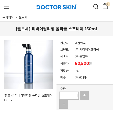
0
두피케어
필로세
[필로세] 리바이탈리징 폴리클 스프레이 150ml
원산지
대한민국
브랜드
(주)메디웨이코리아
제조사
(주)뉴앤뉴
60,500
상품가
원
적립금
5%
배송비
(무료)
수량
[필로세] 리바이탈리징 폴리클 스프레이
150ml