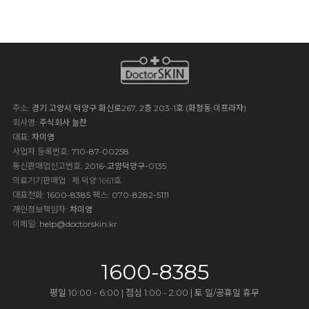
주소
: 경기 고양시 덕양구 화신로267, 2층 203-1호 (화정동,이프라자)
회사명
: 주식회사 늘찬
대표
: 차미영
사업자 등록번호
: 710-87-00258
통신판매업신고번호
: 2016-고양덕양구-0135
의료기기판매업 : 제 덕양 1661호
대표전화
: 1600-8385
팩스
: 070-8282-5111
개인정보책임자
: 차미영
이메일
:
help@doctorskin.kr
1600-8385
평일 10:00 - 6:00 | 점심 1:00 - 2:00 | 토·일/공휴일 휴무