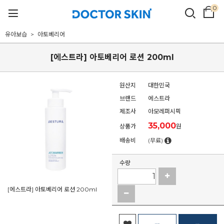
0
유아보습
아토베리어
[에스트라] 아토베리어 로션 200ml
원산지
대한민국
브랜드
에스트라
제조사
아모레퍼시픽
35,000
상품가
원
배송비
(무료)
수량
[에스트라] 아토베리어 로션 200ml