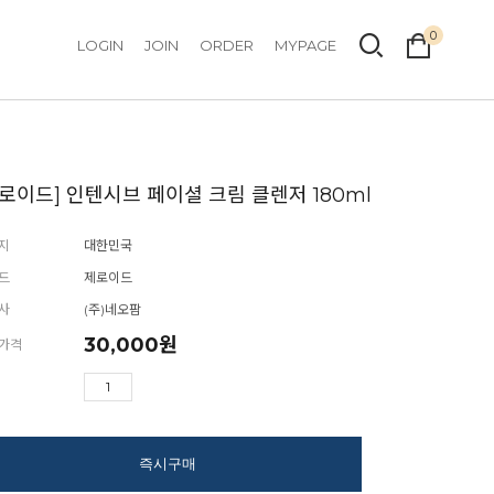
0
LOGIN
JOIN
ORDER
MYPAGE
제로이드] 인텐시브 페이셜 크림 클렌저 180ml
지
대한민국
드
제로이드
사
(주)네오팜
30,000
원
가격
즉시구매