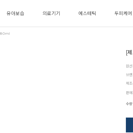
유아보습
의료기기
에스테틱
두피케어
80ml
[
원산
브랜
제조
판매
수량