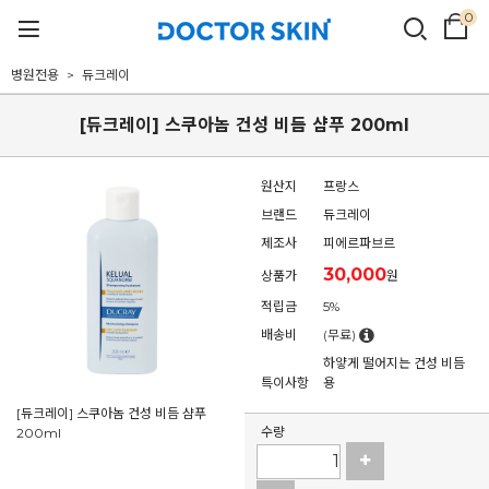
0
병원전용
듀크레이
[듀크레이] 스쿠아놈 건성 비듬 샴푸 200ml
원산지
프랑스
브랜드
듀크레이
제조사
피에르파브르
30,000
상품가
원
적립금
5%
배송비
(무료)
하얗게 떨어지는 건성 비듬
특이사항
용
[듀크레이] 스쿠아놈 건성 비듬 샴푸
수량
200ml