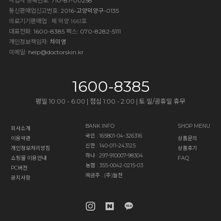
사업자 등록번호
: 710-87-00258
통신판매업신고번호
: 2016-고양덕양구-0135
의료기기판매업 : 제 덕양 1661호
대표전화
: 1600-8385
팩스
: 070-8282-5111
개인정보책임자
: 차미영
이메일
:
help@doctorskin.kr
1600-8385
평일 10:00 - 6:00 | 점심 1:00 - 2:00 | 토·일/공휴일 휴무
BANK INFO
SHOP MENU
회사소개
국민 : 165801-04-326316
이용약관
상품문의
신한 : 140-011-243125
개인정보처리방침
상품후기
하나 : 297-910007-98304
쇼핑몰 이용안내
FAQ
농협 : 355-0042-0215-03
PC버전
예금주 : (주)늘찬
공지사항