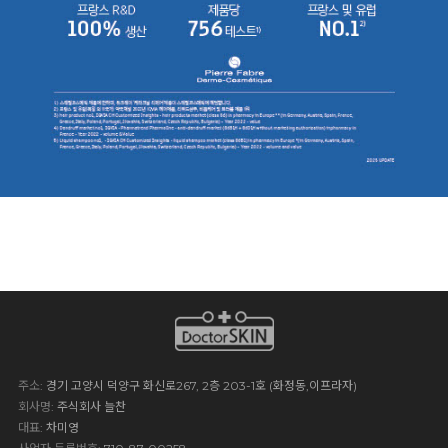
주소
: 경기 고양시 덕양구 화신로267, 2층 203-1호 (화정동,이프라자)
회사명
: 주식회사 늘찬
대표
: 차미영