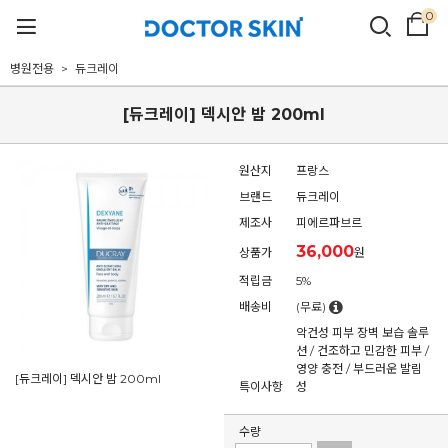
0
병원전용
듀크레이
[듀크레이] 덱시안 밤 200ml
원산지
프랑스
브랜드
듀크레이
제조사
피에르파브르
36,000
상품가
원
적립금
5%
배송비
(무료)
악건성 피부 장벽 보습 솔루
션 / 건조하고 민감한 피부 /
영양 충전 / 부드러운 발림
[듀크레이] 덱시안 밤 200ml
특이사항
성
수량