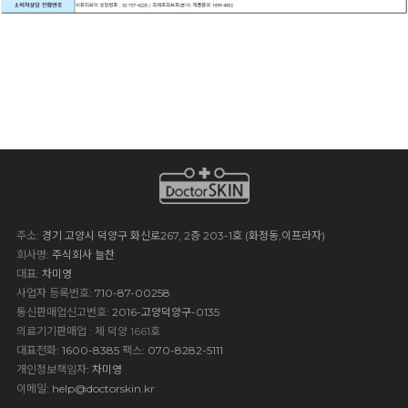
주소
: 경기 고양시 덕양구 화신로267, 2층 203-1호 (화정동,이프라자)
회사명
: 주식회사 늘찬
대표
: 차미영
사업자 등록번호
: 710-87-00258
통신판매업신고번호
: 2016-고양덕양구-0135
의료기기판매업 : 제 덕양 1661호
대표전화
: 1600-8385
팩스
: 070-8282-5111
개인정보책임자
: 차미영
이메일
:
help@doctorskin.kr