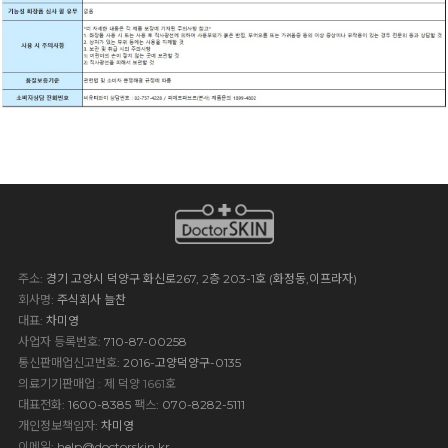
주소
: 경기 고양시 덕양구 화신로267, 2층 203-1호 (화정동,이프라자)
회사명
: 주식회사 늘찬
대표
: 차미영
사업자 등록번호
: 710-87-00258
통신판매업신고번호
: 2016-고양덕양구-0135
의료기기판매업 : 제 덕양 1661호
대표전화
: 1600-8385
팩스
: 070-8282-5111
개인정보책임자
: 차미영
이메일
:
help@doctorskin.kr