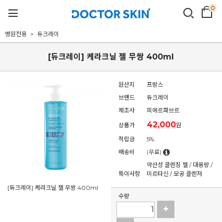
0
병원전용
듀크레이
[듀크레이] 케라크닐 젤 무쌍 400ml
원산지
프랑스
브랜드
듀크레이
제조사
피에르파브르
42,000
상품가
원
적립금
5%
배송비
(무료)
약산성 클렌징 젤 / 대용량 /
특이사항
미르타신 / 모공 클렌저
[듀크레이] 케라크닐 젤 무쌍 400ml
수량