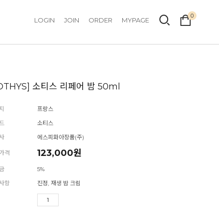
0
LOGIN
JOIN
ORDER
MYPAGE
OTHYS] 소티스 리페어 밤 50ml
지
프랑스
드
소티스
사
에스피화아장품(주)
123,000
원
가격
금
5%
사항
진정, 재생 밤 크림