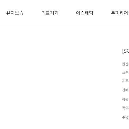
유아보습
의료기기
에스테틱
두피케어
[S
원산
브랜
제조
판매
적립
특이
수량