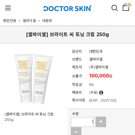
0
병원전용
셀바이셀
대용량
[셀바이셀] 브라이트 씨 토닝 크림 250g
원산지
대한민국
브랜드
셀바이셀
제조사
(주)셀바이셀
100,000
상품가
원
적립금
5%
배송비
(무료)
특이사항
[EXP : 2027.02]
수량
[셀바이셀] 브라이트 씨 토닝 크림
250g