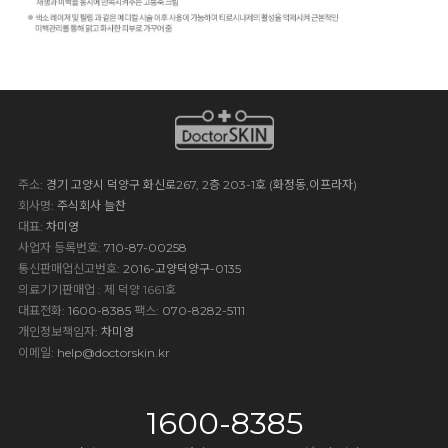
주소
: 경기 고양시 덕양구 화신로267, 2층 203-1호 (화정동,이프라자)
회사명
: 주식회사 늘찬
대표
: 차미영
사업자 등록번호
: 710-87-00258
통신판매업신고번호
: 2016-고양덕양구-0135
의료기기판매업 : 제 덕양 1661호
대표전화
: 1600-8385
팩스
: 070-8282-5111
개인정보책임자
: 차미영
이메일
:
help@doctorskin.kr
1600-8385