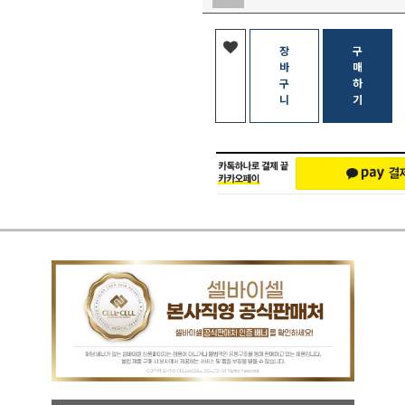
장
구
바
매
구
하
니
기