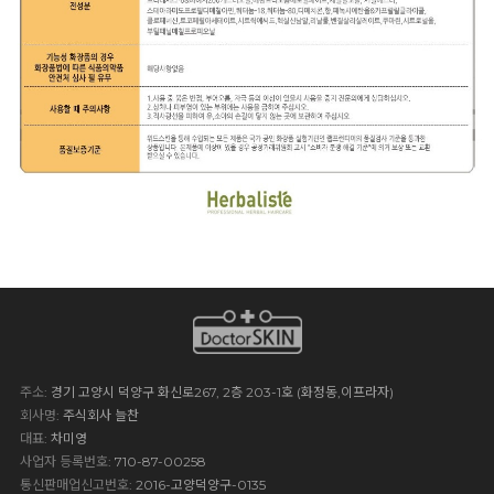
주소
: 경기 고양시 덕양구 화신로267, 2층 203-1호 (화정동,이프라자)
회사명
: 주식회사 늘찬
대표
: 차미영
사업자 등록번호
: 710-87-00258
통신판매업신고번호
: 2016-고양덕양구-0135