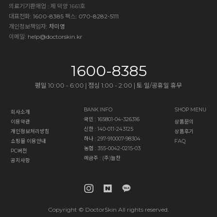
의료기기판매업 : 제 덕양 1661호
대표전화
: 1600-8385
팩스
: 070-8282-5111
개인정보책임자
: 차미영
이메일
:
help@doctorskin.kr
1600-8385
평일 10:00 - 6:00 | 점심 1:00 - 2:00 | 토·일/공휴일 휴무
BANK INFO
SHOP MENU
회사소개
국민 : 165801-04-326316
이용약관
상품문의
신한 : 140-011-243125
개인정보처리방침
상품후기
하나 : 297-910007-98304
쇼핑몰 이용안내
FAQ
농협 : 355-0042-0215-03
PC버전
예금주 : (주)늘찬
공지사항
Copyright © DoctorSkin All rights reserved.