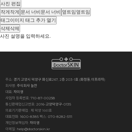
사진 편집
작게
작게
문서 너비
문서 너비
옆트임
옆트임
태그
이미지 태그 추가 열기
삭제
삭제
사진 설명을 입력하세요.
주소
: 경기 고양시 덕양구 화신로267, 2층 203-1호 (화정동,이프라자)
회사명
: 주식회사 늘찬
대표
: 차미영
사업자 등록번호
: 710-87-00258
통신판매업신고번호
: 2016-고양덕양구-0135
의료기기판매업 : 제 덕양 1661호
대표전화
: 1600-8385
팩스
: 070-8282-5111
개인정보책임자
: 차미영
이메일
:
help@doctorskin.kr