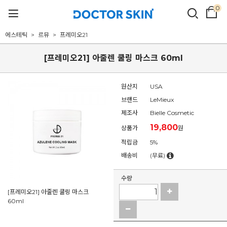
0
에스테틱
르뮤
프레미오21
[프레미오21] 아줄렌 쿨링 마스크 60ml
원산지
USA
브랜드
LeMieux
제조사
Bielle Cosmetic
19,800
상품가
원
적립금
5%
배송비
(무료)
수량
[프레미오21] 아줄렌 쿨링 마스크
60ml