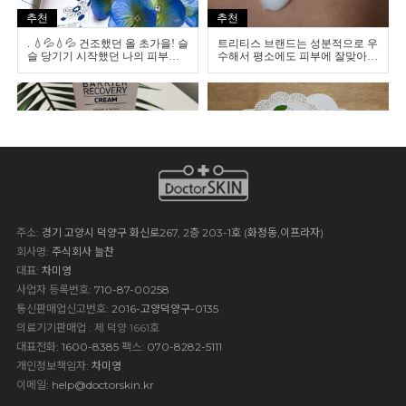
주소
: 경기 고양시 덕양구 화신로267, 2층 203-1호 (화정동,이프라자)
회사명
: 주식회사 늘찬
대표
: 차미영
사업자 등록번호
: 710-87-00258
통신판매업신고번호
: 2016-고양덕양구-0135
의료기기판매업 : 제 덕양 1661호
대표전화
: 1600-8385
팩스
: 070-8282-5111
개인정보책임자
: 차미영
이메일
:
help@doctorskin.kr